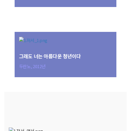
그래도 너는 아름다운 청년이다
두란노, 2012년