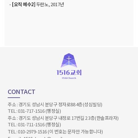
[오직 예수2]
두란노, 2017년
CONTACT
주소 : 경기도 성남시 분당구 정자로88 4층(성심빌딩)
TEL : 031-717-1516 (행정실)
주소 : 경기도 성남시 분당구 내정로 17번길 2 3층(한솔프라자)
TEL : 031-711-1516 (행정실)
TEL : 010-2979-1516 (이 번호는 문자만 가능합니다)