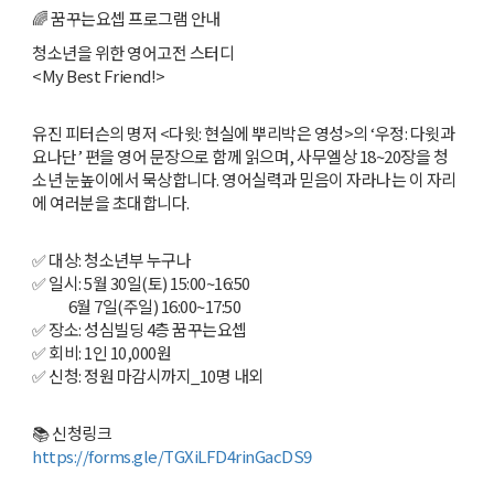
🌈 꿈꾸는요셉 프로그램 안내
청소년을 위한 영어고전 스터디
<My Best Friend!>
유진 피터슨의 명저 <다윗: 현실에 뿌리박은 영성>의 ‘우정: 다윗과
요나단’ 편을 영어 문장으로 함께 읽으며, 사무엘상 18~20장을 청
소년 눈높이에서 묵상합니다. 영어실력과 믿음이 자라나는 이 자리
에 여러분을 초대합니다.
✅️ 대상: 청소년부 누구나
✅️ 일시: 5월 30일(토) 15:00~16:50
6월 7일(주일) 16:00~17:50
✅️ 장소: 성심빌딩 4층 꿈꾸는요셉
✅️ 회비: 1인 10,000원
✅️ 신청: 정원 마감시까지_10명 내외
📚 신청링크
https://forms.gle/TGXiLFD4rinGacDS9