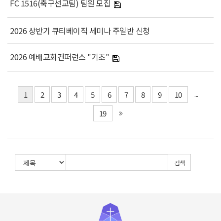
FC 1516(축구선교팀) 팀원 모집
2026 상반기 큐티베이직 세미나 주일반 신청
2026 예배교회컨퍼런스 "기초"
1
2
3
4
5
6
7
8
9
10
...
19
검색